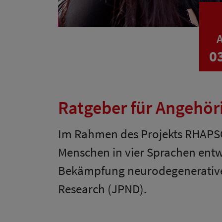
A
0
Ratgeber für Angehö
Im Rahmen des Projekts RHAPSO
Menschen in vier Sprachen ent
Bekämpfung neurodegenerative
Research (JPND).