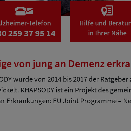
lzheimer-Telefon
Hilfe und Beratu
30 259 37 95 14
in Ihrer Nähe
rige von jung an Demenz erk
DY wurde von 2014 bis 2017 der Ratgeber 
wickelt. RHAPSODY ist ein Projekt des ge
r Erkrankungen: EU Joint Programme – Ne