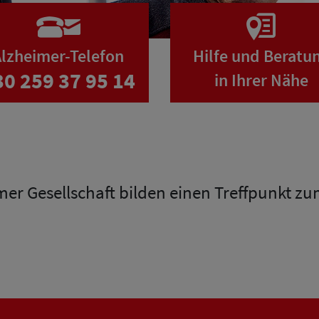
lzheimer-Telefon
Hilfe und Beratu
30 259 37 95 14
in Ihrer Nähe
mer Gesellschaft bilden einen Treffpunkt z