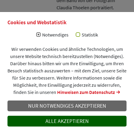
dem Band von der Fotografin
Claudia Thoelen portraitiert.
Jetzt im Shop bestellen
Cookies und Webstatistik
5,00 € (inklusive Versand)
Notwendiges
Statistik
Frontotemporale Demenz
Wir verwenden Cookies und ähnliche Technologien, um
Die Frontotemporale Demenz (FTD)
unsere Website technisch bereitzustellen (Notwendiges).
ist eine relativ seltene Form der
Darüber hinaus bitten wir um Ihre Einwilligung, um Ihren
Demenz, die oft schon vor dem 60.
Besuch statistisch auszuwerten – mit dem Ziel, unsere Seite
Lebensjahr auftritt. Eine Broschüre
für Sie zu verbessern. Weitere Informationen sowie die
von Ärztin Prof. Dr. Janine Diehl-
Möglichkeit, Ihre Einwilligung jederzeit zu widerrufen,
Schmid (München) und der Juristin
finden Sie in unseren
Hinweisen zum Datenschutz
Bärbel Schönhof.
NUR NOTWENDIGES AKZEPTIEREN
Jetzt im Shop bestellen
5,00 € (inklusive Versand),
ALLE AKZEPTIEREN
als PDF 3,00 €