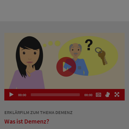
00:00
00:00
Video-
Player
ERKLÄRFILM ZUM THEMA DEMENZ
Was ist Demenz?