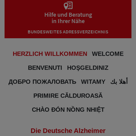
Hilfe und Beratung
in Ihrer Nähe
BUNDESWEITES ADRESSVERZEICHNIS
HERZLICH WILLKOMMEN
WELCOME
BENVENUTI
HOŞGELDINIZ
ДОБРО ПОЖАЛОВАТЬ
WITAMY
أهلا بك
PRIMIRE CĂLDUROASĂ
CHÀO ĐÓN NỒNG NHIỆT
Die Deutsche Alzheimer