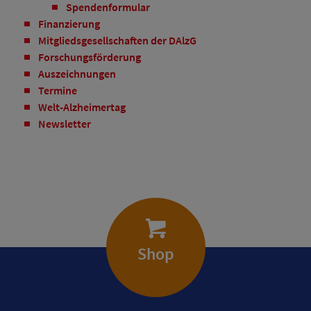
Spendenformular
Finanzierung
Mitgliedsgesellschaften der DAlzG
Forschungsförderung
Auszeichnungen
Termine
Welt-Alzheimertag
Newsletter
Shop