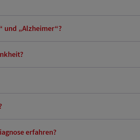
“ und „Alzheimer“?
nkheit?
?
iagnose erfahren?