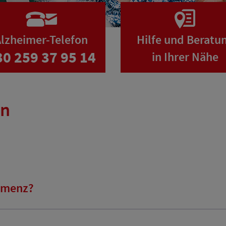
lzheimer-Telefon
Hilfe und Beratu
30 259 37 95 14
in Ihrer Nähe
en
emenz?