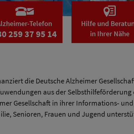
lzheimer-Telefon
Hilfe und Beratu
30 259 37 95 14
in Ihrer Nähe
inanziert die Deutsche Alzheimer Gesellscha
Zuwendungen aus der Selbsthilfeförderung
mer Gesellschaft in ihrer Informations- un
lie, Senioren, Frauen und Jugend unterstüt