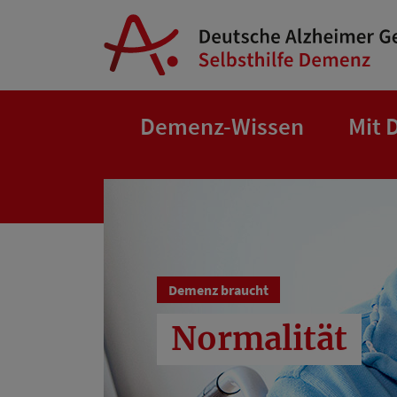
Springe zum Hauptinhalt
Demenz-Wissen
Mit 
Demenz braucht
Normalität