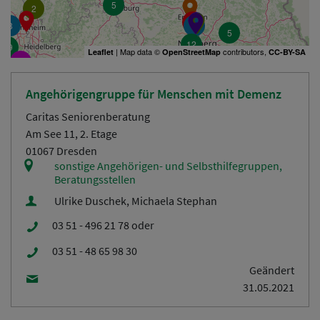
5
2
3
8
6
5
12
19
| Map data ©
contributors,
Leaflet
OpenStreetMap
CC-BY-SA
4
Angehörigengruppe für Menschen mit Demenz
21
Caritas Seniorenberatung
Am See 11, 2. Etage
01067 Dresden
sonstige Angehörigen- und Selbsthilfegruppen,
Beratungsstellen
Ulrike Duschek, Michaela Stephan
03 51 - 496 21 78 oder
03 51 - 48 65 98 30
Geändert
31.05.2021