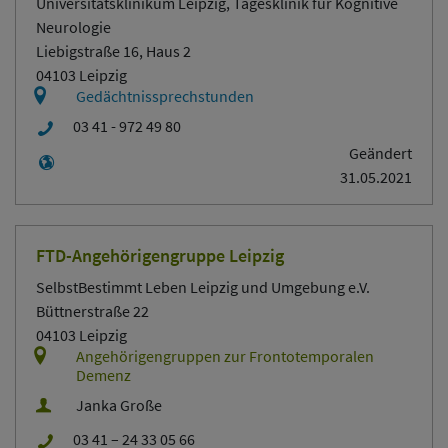
Universitätsklinikum Leipzig, Tagesklinik für Kognitive
Neurologie
Liebigstraße 16, Haus 2
04103 Leipzig
Gedächtnissprechstunden
03 41 - 972 49 80
Geändert
31.05.2021
FTD-Angehörigengruppe Leipzig
SelbstBestimmt Leben Leipzig und Umgebung e.V.
Büttnerstraße 22
04103 Leipzig
Angehörigengruppen zur Frontotemporalen
Demenz
Janka Große
03 41 – 24 33 05 66