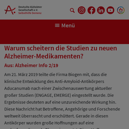
Springe zum Hauptinhalt
Menü
Warum scheitern die Studien zu neuen
Alzheimer-Medikamenten?
Aus: Alzheimer Info 2/19
Am 21. März 2019 teilte die Firma Biogen mit, dass die
klinische Entwicklung des Anti-Amyloid-Antikörpers
Aducanumab nach einer Zwischenauswertung aktueller
großer Studien (ENGAGE, EMERGE) eingestellt wurde. Die
Ergebnisse deuteten auf eine unzureichende Wirkung hin.
Diese Nachricht hat Betroffene, Angehörige und Forschende
weltweit überrascht und erschüttert. Gerade in diesen
Antikörper wurden große Hoffnungen auf eine