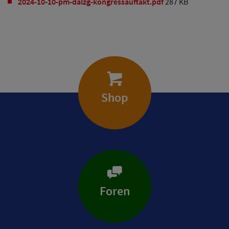
2024-10-10-pm-dalzg-kongressauftakt.pdf
287 KB
Shop
Foren