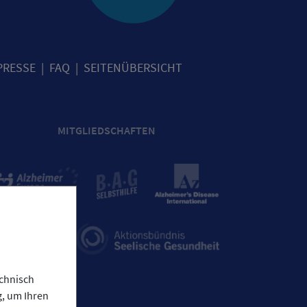
PRESSE
FAQ
SEITENÜBERSICHT
MITGLIEDSCHAFTEN
chnisch
g, um Ihren