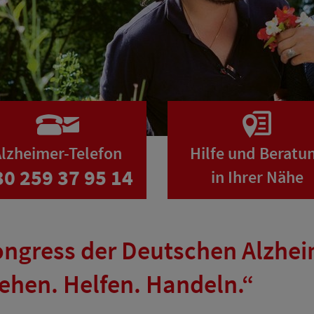
lzheimer-Telefon
Hilfe und Beratu
30 259 37 95 14
in Ihrer Nähe
ongress der Deutschen Alzhei
ehen. Helfen. Handeln.“