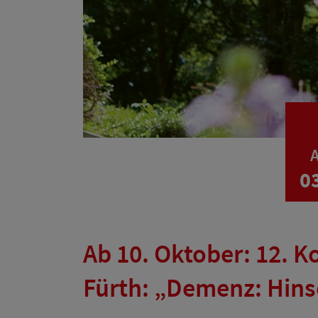
A
0
Ab 10. Oktober: 12. K
Fürth: „Demenz: Hins