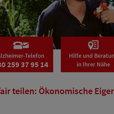
lzheimer-Telefon
Hilfe und Beratu
30 259 37 95 14
in Ihrer Nähe
air teilen: Ökonomische Eige