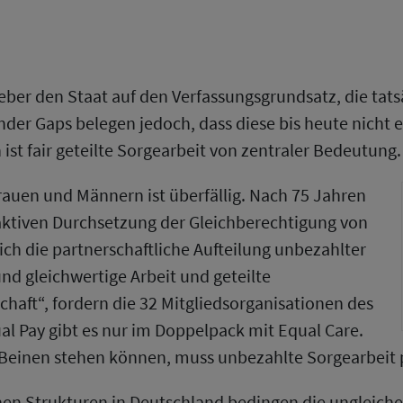
geber den Staat auf den Verfassungsgrundsatz, die tat
er Gaps belegen jedoch, dass diese bis heute nicht er
st fair geteilte Sorgearbeit von zentraler Bedeutung.
auen und Männern ist überfällig. Nach 75 Jahren
aktiven Durchsetzung der Gleichberechtigung von
h die partnerschaftliche Aufteilung unbezahlter
und gleichwertige Arbeit und geteilte
chaft“, fordern die 32 Mitgliedsorganisationen des
ual Pay gibt es nur im Doppelpack mit Equal Care.
einen stehen können, muss unbezahlte Sorgearbeit pa
chen Strukturen in Deutschland bedingen die ungleich