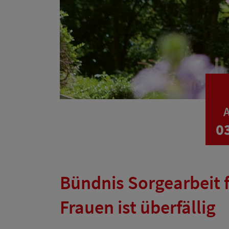
A
0
Bündnis Sorgearbeit f
Frauen ist überfällig