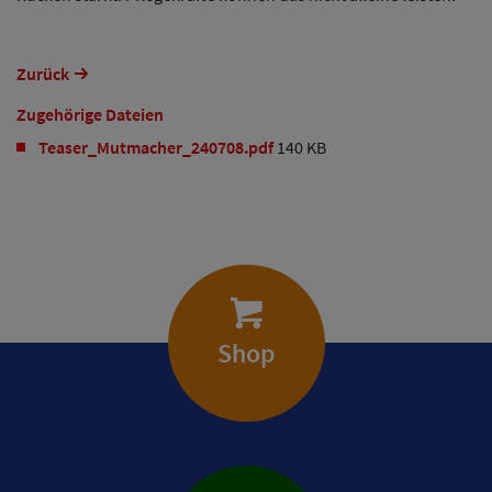
Zurück
Zugehörige Dateien
Teaser_Mutmacher_240708.pdf
140 KB
Shop