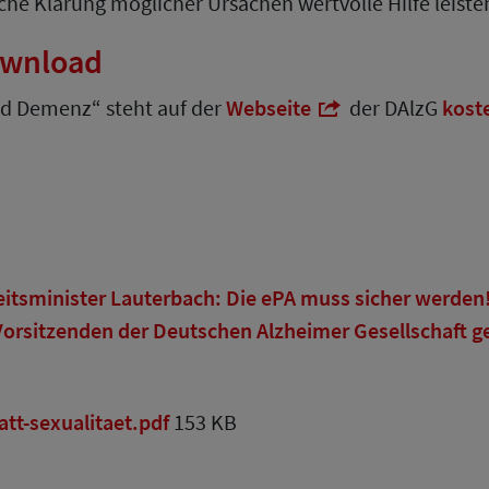
che Klärung möglicher Ursachen wertvolle Hilfe leiste
ownload
nd Demenz“ steht auf der
Webseite
der DAlzG
kost
itsminister Lauterbach: Die ePA muss sicher werden
rsitzenden der Deutschen Alzheimer Gesellschaft g
tt-sexualitaet.pdf
153 KB