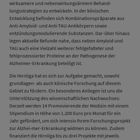
wirksamere und nebenwirkungsärmere Behand-
lungsstrategien zu entwickeln. In der klinischen
Entwicklung befinden sich Kombinationspräparate aus
Anti-Amyloid- und Anti-TAU-Antikörpern sowie
entzündungsmodulierende Substanzen. Dar-über hinaus
legen aktuelle Befunde nahe, dass neben Amyloid und
TAU auch eine Vielzahl weiterer fehlgefalteter und
fehlprozessierter Proteine an der Pathogenese der
Alzheimer-Erkrankung beteiligt ist.
Die Hirnliga hat es sich zur Aufgabe gemacht, sowohl
grundlagen- als auch klinische Forschung auf diesem
Gebiet zu fördern. Ein besonderes Anliegen ist uns die
Unterstützung des wissenschaftlichen Nachwuchses:
Derzeit werden 14 Promovierende der Medizin mit einem
Stipendium in Höhe von 1.200 Euro pro Monat für ein
Jahr gefördert, um sich intensiv ihrem Forschungsprojekt
zur Alzhei-mer-Erkrankung widmen zu können. Zudem
finanziert die Hirnliga bis zu drei Projekte mit jeweils