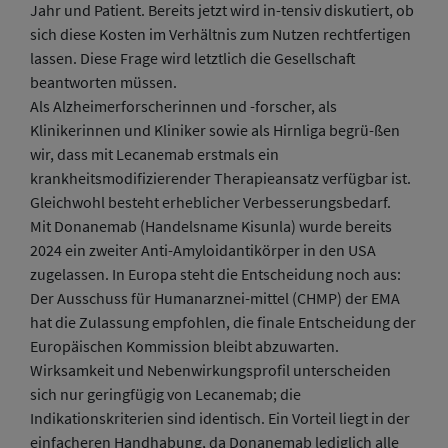
Jahr und Patient. Bereits jetzt wird in-tensiv diskutiert, ob
sich diese Kosten im Verhältnis zum Nutzen rechtfertigen
lassen. Diese Frage wird letztlich die Gesellschaft
beantworten müssen.
Als Alzheimerforscherinnen und -forscher, als
Klinikerinnen und Kliniker sowie als Hirnliga begrü-ßen
wir, dass mit Lecanemab erstmals ein
krankheitsmodifizierender Therapieansatz verfügbar ist.
Gleichwohl besteht erheblicher Verbesserungsbedarf.
Mit Donanemab (Handelsname Kisunla) wurde bereits
2024 ein zweiter Anti-Amyloidantikörper in den USA
zugelassen. In Europa steht die Entscheidung noch aus:
Der Ausschuss für Humanarznei-mittel (CHMP) der EMA
hat die Zulassung empfohlen, die finale Entscheidung der
Europäischen Kommission bleibt abzuwarten.
Wirksamkeit und Nebenwirkungsprofil unterscheiden
sich nur geringfügig von Lecanemab; die
Indikationskriterien sind identisch. Ein Vorteil liegt in der
einfacheren Handhabung, da Donanemab lediglich alle