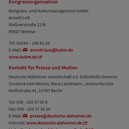
Kongressorganisation
Kongress- und Kulturmanagement GmbH
Annett Loß
Rießnerstraße 12 B
99427 Weimar
Tel: 03643 – 246 81 26
E-Mail:
annett.loss
kukm
de
www.kukm.de
Kontakt für Presse und Medien
Deutsche Alzheimer Gesellschaft e.V. Selbsthilfe Demenz
Susanna Saxl-Reisen, Nora Landmann, Jessica Kortyla
Keithstraße 41, 10787 Berlin
Tel: 030 - 259 37 95 0
Fax: 030 - 259 37 95 29
E-Mail:
presse
deutsche-alzheimer
de
Internet:
www.deutsche-alzheimer.de