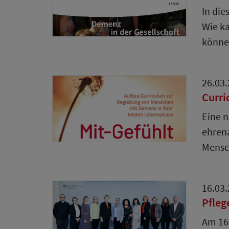
In die
Wie k
könn
26.03
Curri
Eine n
ehrena
Mens
16.03
Pfleg
Am 16.