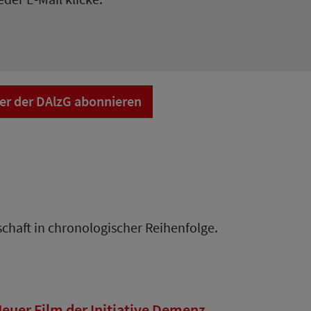
er der DAlzG abonnieren
chaft in chronologischer Reihenfolge.
euer Film der Initiative Demenz