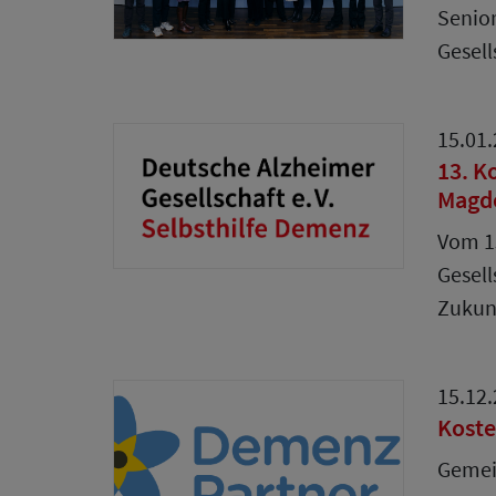
Senior
Gesell
15.01
13. K
Magde
Vom 15
Gesell
Zukun
15.12
Koste
Gemein