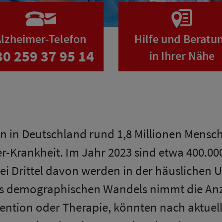
lzheimer-Telefon
Hilfe und Beratu
30 259 37 95 14
in Ihrer Nähe
n in Deutschland rund 1,8 Millionen Mensc
r-Krankheit. Im Jahr 2023 sind etwa 400.00
wei Drittel davon werden in der häusliche
des demographischen Wandels nimmt die Anza
vention oder Therapie, könnten nach aktue