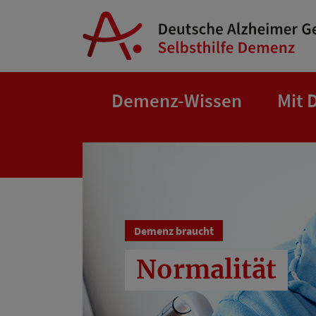
Springe zum Hauptinhalt
Demenz-Wissen
Mit 
Demenz braucht
Normalität