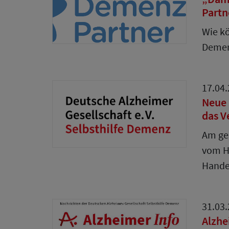
Partn
Wie kö
Demenz
17.04
Neue 
das V
Am ge
vom He
Hand
31.03
Alzhe