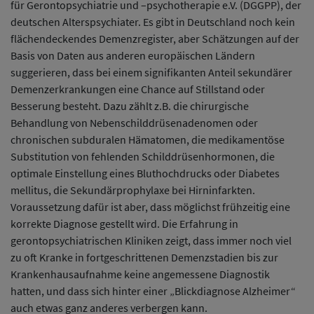
für Gerontopsychiatrie und –psychotherapie e.V. (DGGPP), der
deutschen Alterspsychiater. Es gibt in Deutschland noch kein
flächendeckendes Demenzregister, aber Schätzungen auf der
Basis von Daten aus anderen europäischen Ländern
suggerieren, dass bei einem signifikanten Anteil sekundärer
Demenzerkrankungen eine Chance auf Stillstand oder
Besserung besteht. Dazu zählt z.B. die chirurgische
Behandlung von Nebenschilddrüsenadenomen oder
chronischen subduralen Hämatomen, die medikamentöse
Substitution von fehlenden Schilddrüsenhormonen, die
optimale Einstellung eines Bluthochdrucks oder Diabetes
mellitus, die Sekundärprophylaxe bei Hirninfarkten.
Voraussetzung dafür ist aber, dass möglichst frühzeitig eine
korrekte Diagnose gestellt wird. Die Erfahrung in
gerontopsychiatrischen Kliniken zeigt, dass immer noch viel
zu oft Kranke in fortgeschrittenen Demenzstadien bis zur
Krankenhausaufnahme keine angemessene Diagnostik
hatten, und dass sich hinter einer „Blickdiagnose Alzheimer“
auch etwas ganz anderes verbergen kann.