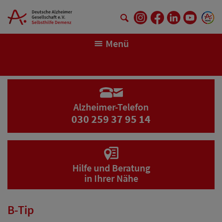
Springe zum Hauptinhalt
Menü
Alzheimer-Telefon
030 259 37 95 14
Hilfe und Beratung
in Ihrer Nähe
B-Tip