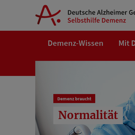
Springe zum Hauptinhalt
Demenz-Wissen
Mit 
Demenz braucht
Normalität