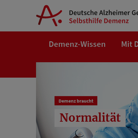
Springe zum Hauptinhalt
Demenz-Wissen
Mit 
Demenz braucht
Normalität