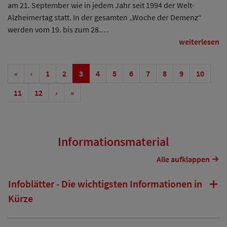
am 21. September wie in jedem Jahr seit 1994 der Welt-
Alzheimertag statt. In der gesamten „Woche der Demenz“
werden vom 19. bis zum 28.…
weiterlesen
«
‹
1
2
3
4
5
6
7
8
9
10
11
12
›
»
Informationsmaterial
Alle aufklappen
Infoblätter - Die wichtigsten Informationen in
Kürze