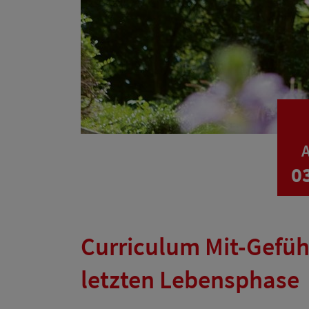
A
0
Curriculum Mit-Gefüh
letzten Lebensphase