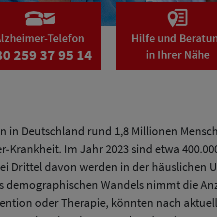
lzheimer-Telefon
Hilfe und Beratu
30 259 37 95 14
in Ihrer Nähe
n in Deutschland rund 1,8 Millionen Mensc
r-Krankheit. Im Jahr 2023 sind etwa 400.00
wei Drittel davon werden in der häusliche
des demographischen Wandels nimmt die Anza
vention oder Therapie, könnten nach aktue