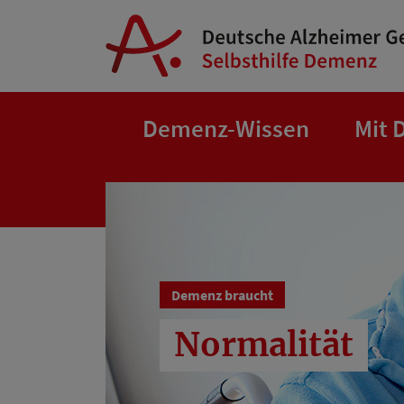
Springe zum Hauptinhalt
Demenz-Wissen
Mit 
Demenz braucht
Normalität