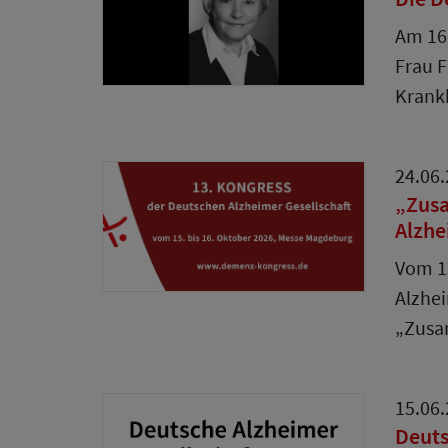
Am 16.
Frau F
Krankh
24.06
„Zusa
Alzhe
Vom 15
Alzhei
„Zus
15.06
Deuts