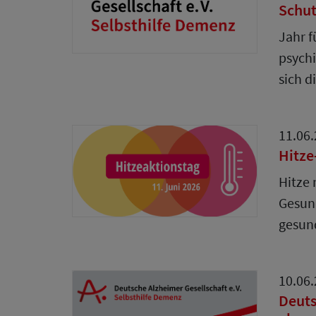
Schut
Jahr f
psychi
sich d
11.06
Hitze
Hitze 
Gesund
gesun
10.06
Deuts