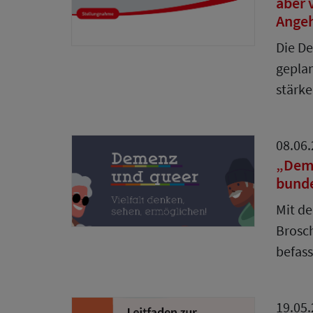
aber 
Ange
Die De
geplan
stärk
08.06
„Deme
bund
Mit de
Brosch
befas
19.05