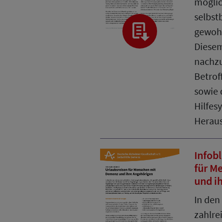
möglic
selbst
gewoh
Diese
nachzu
Betrof
sowie 
Hilfes
Heraus
Infobl
für M
und i
In den
zahlre