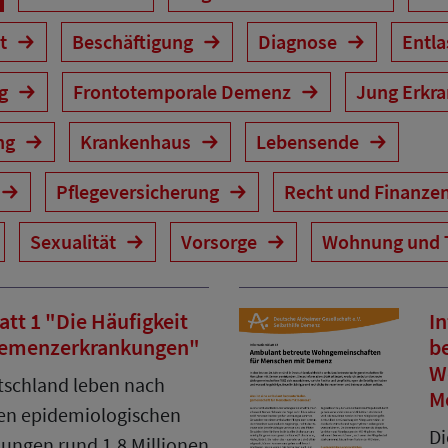
it
Beschäftigung
Diagnose
Entl
ng
Frontotemporale Demenz
Jung Erkr
ng
Krankenhaus
Lebensende
Pflegeversicherung
Recht und Finanze
Sexualität
Vorsorge
Wohnung und 
att 1 "Die Häufigkeit
I
emenzerkrankungen"
b
W
tschland leben nach
M
en epidemiologischen
Di
ungen rund 1,8 Millionen