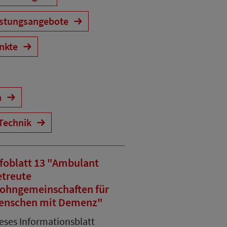
astungsangebote
ankte
n
Technik
nfoblatt 13 "Ambulant
etreute
ohngemeinschaften für
enschen mit Demenz"
eses Informationsblatt