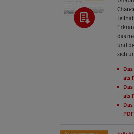
Chance
teilha
Erkran
das me
und di
sich u
Das 
als
Das 
als
Das 
PDF