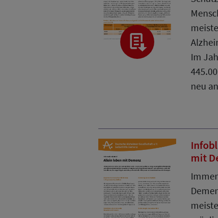
Mensc
meiste
Alzhei
Im Jah
445.00
neu an
Infobl
mit 
Immer
Demenz
meiste