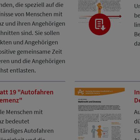
nden, die speziell auf die
Ur
nisse von Menschen mit
be
z und ihren Angehörigen
li
hnitten sind. Sie sollen
B
kten und Angehörigen
da
ositive gemeinsame Zeit
ren und die Angehörigen
hst entlasten.
latt 19 "Autofahren
In
Demenz"
D
ele Menschen mit
A
z bedeutet
dü
ständiges Autofahren
Es
ngigkeit und die
Au