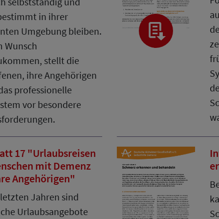
h selbstständig und
au
bestimmt in ihrer
de
nten Umgebung bleiben.
ze
m Wunsch
fr
kommen, stellt die
Sy
fenen, ihre Angehörigen
de
das professionelle
Sc
ystem vor besondere
w
forderungen.
att 17 "Urlaubsreisen
I
enschen mit Demenz
e
hre Angehörigen"
Be
 letzten Jahren sind
ka
iche Urlaubsangebote
Sc