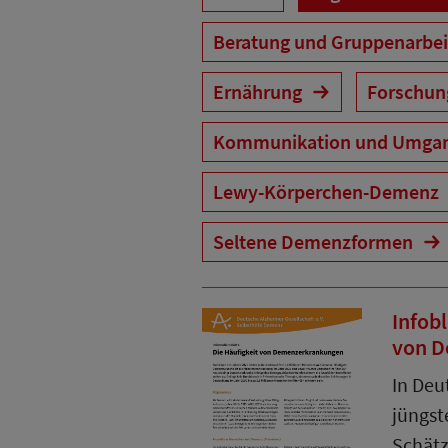
Beratung und Gruppenarbe
Ernährung
Forschu
Kommunikation und Umga
Lewy-Körperchen-Demenz
Seltene Demenzformen
Infobl
von D
In Deu
jüngst
Schätz