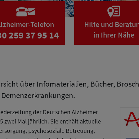
lzheimer-Telefon
Hilfe und Beratu
30 259 37 95 14
in Ihrer Nähe
ersicht über Infomaterialien, Bücher, Bros
n Demenzerkrankungen.
gliederzeitung der Deutschen Alzheimer
5 zwei Mal jährlich. Sie enthält aktuelle
ersorgung, psychosoziale Betreuung,