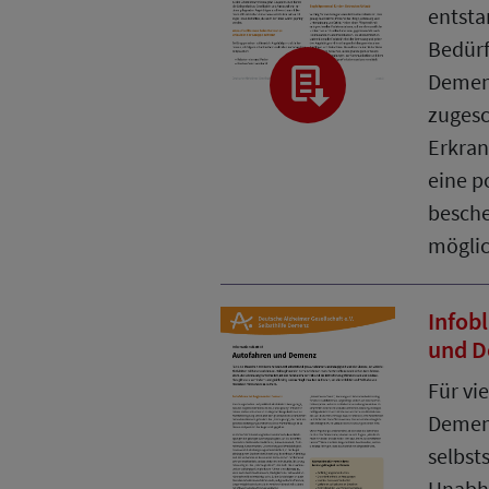
entsta
Bedürf
Demen
zugesc
Erkran
eine p
besche
möglic
Infob
und 
Für vi
Demen
selbst
Unabhä