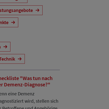
astungsangebote
ankte
n
Technik
heckliste "Was tun nach
er Demenz-Diagnose?"
enn eine Demenz
agnostiziert wird, stellen sich
r Betroffene und Angehörige