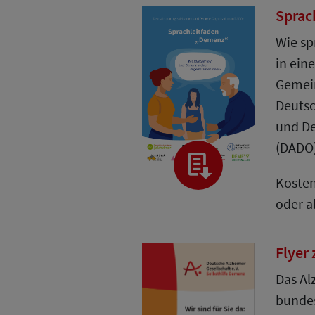
Sprac
Wie sp
in ein
Gemei
Deutsc
und D
(DADO
Koste
oder a
Flyer
Das Al
bunde