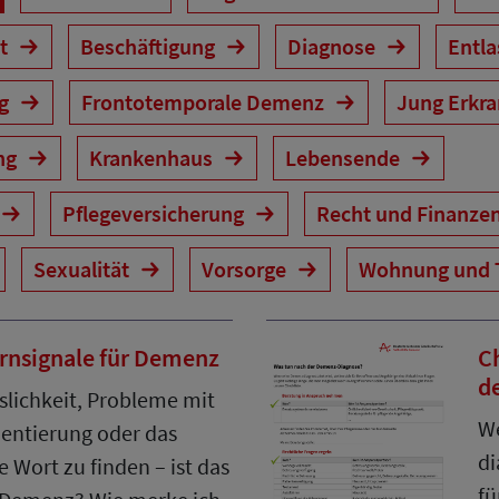
it
Beschäftigung
Diagnose
Entl
ng
Frontotemporale Demenz
Jung Erkr
ng
Krankenhaus
Lebensende
Pflegeversicherung
Recht und Finanze
Sexualität
Vorsorge
Wohnung und 
rnsignale für Demenz
C
d
slichkeit, Probleme mit
W
ientierung oder das
di
e Wort zu finden – ist das
fü