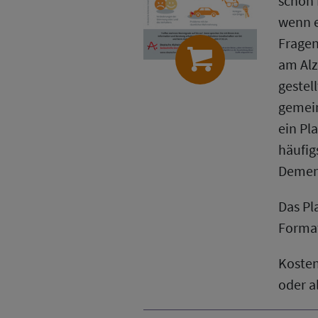
schon 
wenn e
Fragen
am Alz
gestel
gemei
ein Pl
häufig
Demenz
Das Pl
Format
Koste
oder a