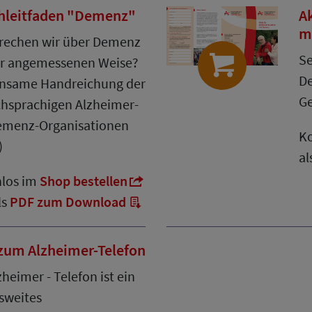
hleitfaden "Demenz"
Ak
m
rechen wir über Demenz
Se
er angemessenen Weise?
De
nsame Handreichung der
Ge
hsprachigen Alzheimer-
emenz-Organisationen
Ko
)
al
nlos im
Shop bestellen
ls
PDF zum Download
 zum Alzheimer-Telefon
zheimer - Telefon ist ein
sweites