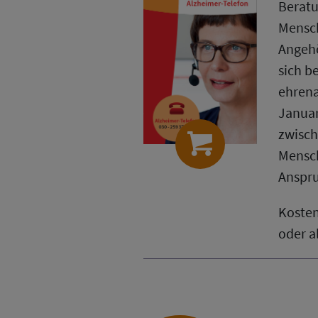
Beratu
Mensch
Angehö
sich b
ehrena
Januar
zwisch
Mensch
Anspru
Kosten
oder a