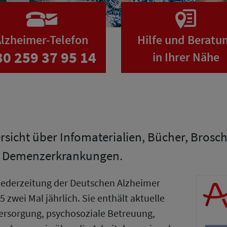
lzheimer-Telefon
Hilfe und Beratu
30 259 37 95 14
in Ihrer Nähe
ersicht über Infomaterialien, Bücher, Bros
n Demenzerkrankungen.
gliederzeitung der Deutschen Alzheimer
5 zwei Mal jährlich. Sie enthält aktuelle
ersorgung, psychosoziale Betreuung,