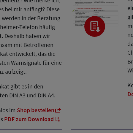
Demenz? Wie merke ich,
ei
s bei mir anfängt? Diese
gi
 werden in der Beratung
mö
heimer-Telefon häufig
ne
lt. Deshalb haben wir
da
nsam mit Betroffenen
Ch
akat entwickelt, das die
Br
sten Warnsignale für eine
Wi
 aufzeigt.
Ko
akat gibt es in den
D
en DIN A3 und DIN A4.
nlos im
Shop bestellen
ls
PDF zum Download