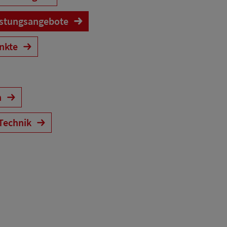
astungsangebote
ankte
n
Technik