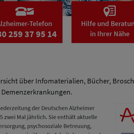
lzheimer-Telefon
Hilfe und Beratu
30 259 37 95 14
in Ihrer Nähe
ersicht über Infomaterialien, Bücher, Bros
n Demenzerkrankungen.
gliederzeitung der Deutschen Alzheimer
5 zwei Mal jährlich. Sie enthält aktuelle
ersorgung, psychosoziale Betreuung,