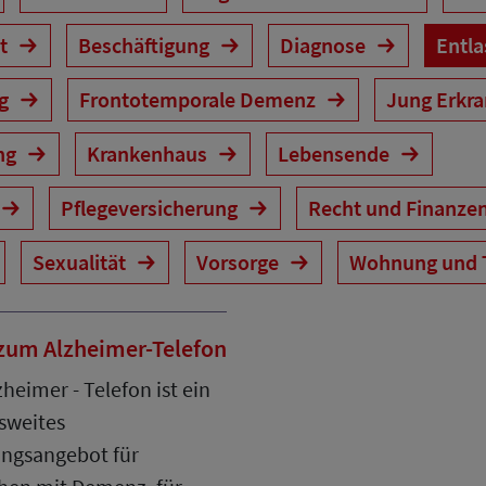
it
Beschäftigung
Diagnose
Entl
ng
Frontotemporale Demenz
Jung Erkr
ng
Krankenhaus
Lebensende
Pflegeversicherung
Recht und Finanze
Sexualität
Vorsorge
Wohnung und 
 zum Alzheimer-Telefon
zheimer - Telefon ist ein
sweites
ngsangebot für