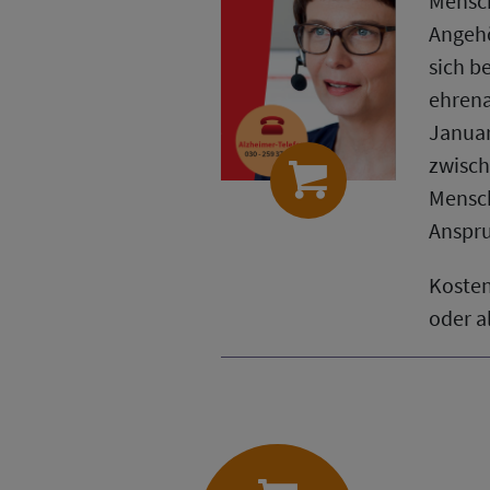
Mensch
Angehö
sich b
ehrena
Januar
zwisch
Mensch
Anspru
Kosten
oder a