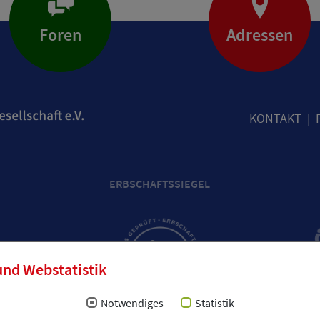
Foren
Adressen
KONTAKT
ERBSCHAFTSSIEGEL
und Webstatistik
Notwendiges
Statistik