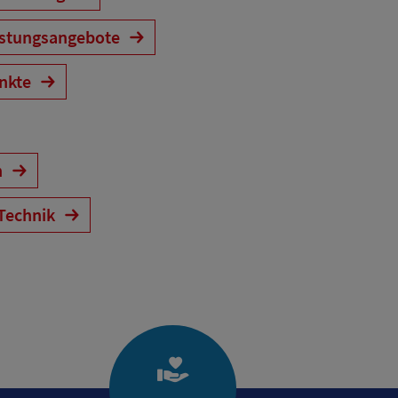
astungsangebote
ankte
n
Technik