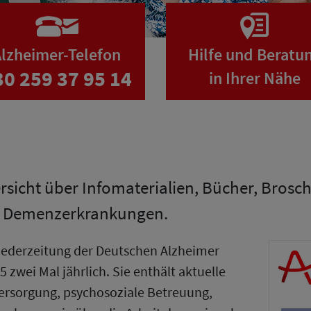
lzheimer-Telefon
Hilfe und Beratu
30 259 37 95 14
in Ihrer Nähe
ersicht über Infomaterialien, Bücher, Bros
n Demenzerkrankungen.
gliederzeitung der Deutschen Alzheimer
5 zwei Mal jährlich. Sie enthält aktuelle
ersorgung, psychosoziale Betreuung,