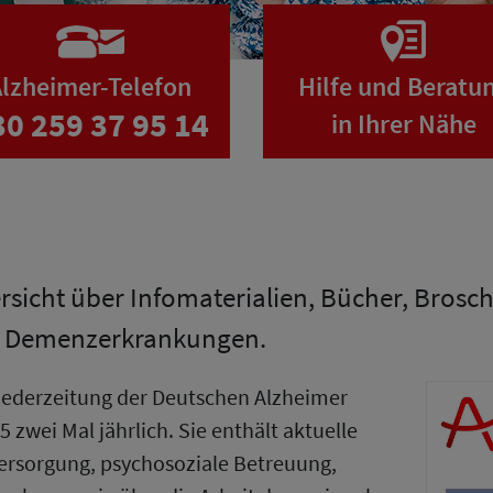
lzheimer-Telefon
Hilfe und Beratu
30 259 37 95 14
in Ihrer Nähe
ersicht über Infomaterialien, Bücher, Bros
n Demenzerkrankungen.
gliederzeitung der Deutschen Alzheimer
5 zwei Mal jährlich. Sie enthält aktuelle
ersorgung, psychosoziale Betreuung,