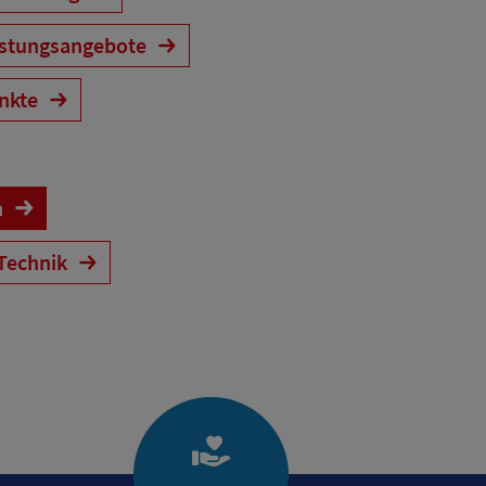
astungsangebote
ankte
n
Technik