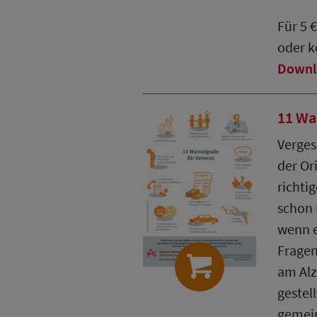
Für 5 
oder k
Downl
11 Wa
Verges
der Or
richtig
schon 
wenn e
Fragen
am Alz
gestel
gemei