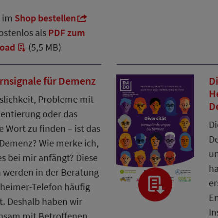
€ im
Shop bestellen
ostenlos als
PDF zum
oad
(5,5 MB)
rnsignale für Demenz
Di
H
slichkeit, Probleme mit
D
ientierung oder das
Di
e Wort zu finden – ist das
De
Demenz? Wie merke ich,
un
s bei mir anfängt? Diese
ha
 werden in der Beratung
er
heimer-Telefon häufig
En
lt. Deshalb haben wir
In
nsam mit Betroffenen