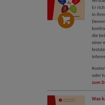
verstä
Er ric
in ihr
Demen
konfro
die be
einer
festste
Intere
Koste
oder hi
zum D
Was k