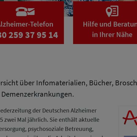
lzheimer-Telefon
Hilfe und Beratu
30 259 37 95 14
in Ihrer Nähe
ersicht über Infomaterialien, Bücher, Bros
n Demenzerkrankungen.
gliederzeitung der Deutschen Alzheimer
5 zwei Mal jährlich. Sie enthält aktuelle
ersorgung, psychosoziale Betreuung,