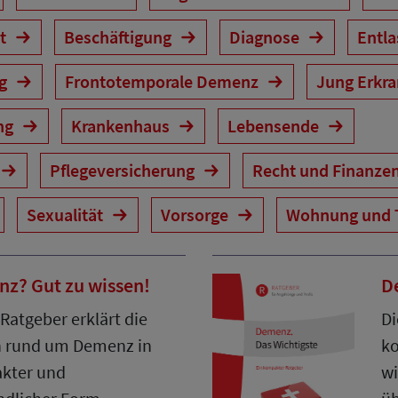
it
Beschäftigung
Diagnose
Entl
ng
Frontotemporale Demenz
Jung Erkr
ng
Krankenhaus
Lebensende
Pflegeversicherung
Recht und Finanze
Sexualität
Vorsorge
Wohnung und 
z? Gut zu wissen!
D
 Ratgeber erklärt die
Di
n rund um Demenz in
ko
kter und
wi