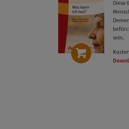
Diese 
Mensch
Demen
befürc
sein.
Kosten
Downl