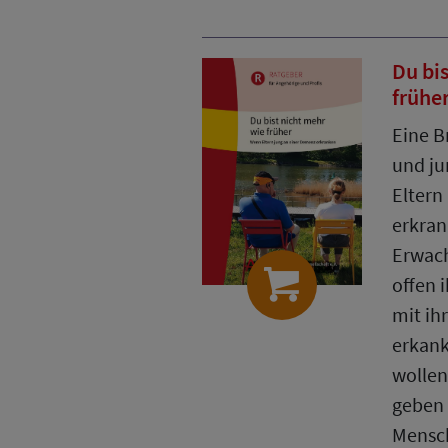
Du bi
frühe
Eine B
und ju
Eltern
erkran
Erwach
offen 
mit ih
erkank
wollen
geben 
Mensch