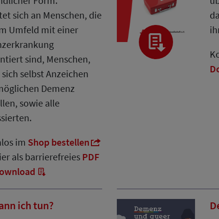
ndlicher Form.
üb
htet sich an Menschen, die
da
em Umfeld mit einer
ih
zerkrankung
Ko
ntiert sind, Menschen,
D
i sich selbst Anzeichen
 möglichen Demenz
llen, sowie alle
ssierten.
nlos im
Shop bestellen
er als barrierefreies
PDF
ownload
ann ich tun?
D