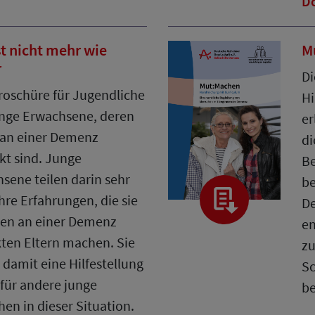
D
st nicht mehr wie
M
r
Di
roschüre für Jugendliche
Hi
nge Erwachsene, deren
er
 an einer Demenz
di
kt sind. Junge
Be
sene teilen darin sehr
b
ihre Erfahrungen, die sie
De
ren an einer Demenz
en
ten Eltern machen. Sie
zu
 damit eine Hilfestellung
Sc
für andere junge
be
en in dieser Situation.