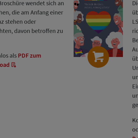
Broschüre wendet sich an
Di
en, die am Anfang einer
üb
z stehen oder
LS
hten, davon betroffen zu
ri
Be
Au
los als
PDF zum
ü
oad
Un
un
Ei
un
g
Ko
od